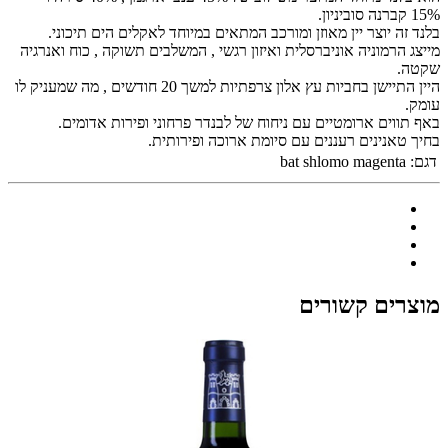
15% קברנה סוביניון.
בלנד זה יוצר יין מאוזן ומורכב המתאים במיוחד לאקלים הים תיכוני.
מייצג הרמוניה אוניברסלית ואיזון רגשי , המשלבים תשוקה , כוח ואנרגיה
שקטה.
היין התיישן בחביות עץ אלון צרפתיות למשך 20 חודשים , מה שמעניק לו
עומק.
באף תווים ארומטיים עם ניחוח של לבנדר פרחוני ופירות אדומים.
בחיך טאנינים רעננים עם סיומת ארוכה ופירותית.
דגם:
bat shlomo magenta
מוצרים קשורים