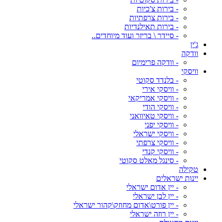
- בירות צ'כיות
- בירות צרפתיות
- בירות תאילנדיות
- סיידר \ בריזר ועוד מיוחדים..
ג'ין
וודקה
- וודקה פרימיום
וויסקי
- בלנדד סקוטי
- וויסקי אירי
- וויסקי אמריקאי
- וויסקי הודי
- וויסקי טאיוואני
- וויסקי יפני
- וויסקי ישראלי
- וויסקי צרפתי
- וויסקי קנדי
- סינגל מאלט סקוטי
טקילה
יינות ישראלים
- יין אדום ישראלי
- יין לבן ישראלי
- יין פורט\אדום מחוזק\קהור ישראלי
- יין רוזה ישראלי