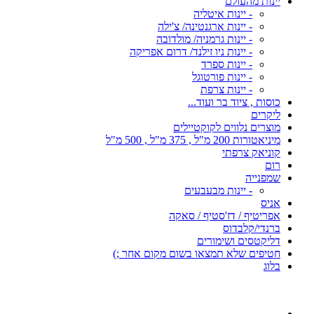
יינות מהעולם
- יינות איטליה
- יינות ארגנטינה/ צ'ילה
- יינות גרמניה/ מולדובה
- יינות ניו זילנד/ דרום אפריקה
- יינות ספרד
- יינות פורטוגל
- יינות צרפת
כוסות , ציוד בר ועוד...
ליקרים
מוצרים נלווים לקוקטיילים
מיניאטורות 200 מ"ל , 375 מ"ל , 500 מ"ל
קוניאק צרפתי
רום
שמפנייה
- יינות מבעבעים
אניס
אפריטיף / דז'סטיף / סאקה
ברנדי/קלבדוס
דליקטסים ושימורים
חטיפים שלא תמצאו בשום מקום אחר ;)
בלוג