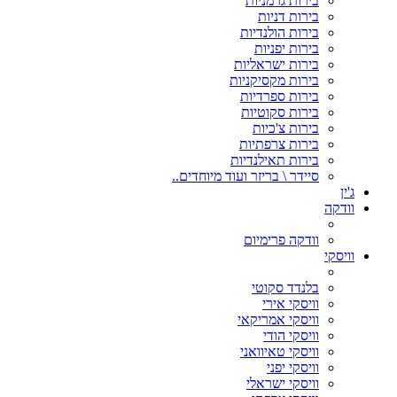
בירות גרמניות
בירות דניות
בירות הולנדיות
בירות יפניות
בירות ישראליות
בירות מקסיקניות
בירות ספרדיות
בירות סקוטיות
בירות צ'כיות
בירות צרפתיות
בירות תאילנדיות
סיידר \ בריזר ועוד מיוחדים..
ג'ין
וודקה
וודקה פרימיום
וויסקי
בלנדד סקוטי
וויסקי אירי
וויסקי אמריקאי
וויסקי הודי
וויסקי טאיוואני
וויסקי יפני
וויסקי ישראלי