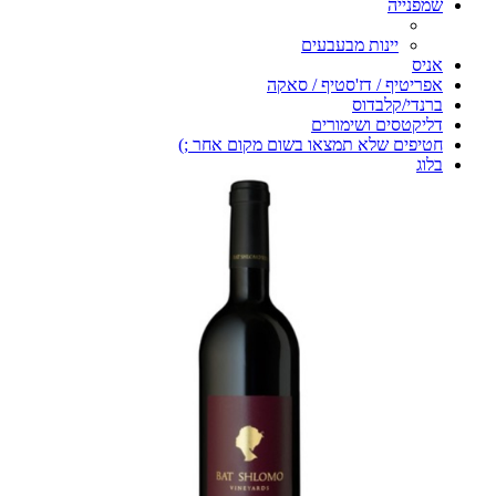
שמפנייה
יינות מבעבעים
אניס
אפריטיף / דז'סטיף / סאקה
ברנדי/קלבדוס
דליקטסים ושימורים
חטיפים שלא תמצאו בשום מקום אחר ;)
בלוג