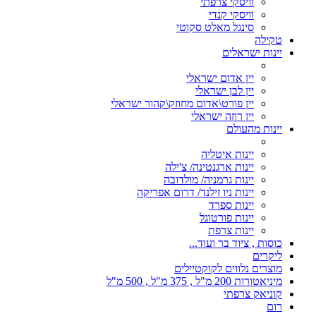
וויסקי צרפתי
וויסקי קנדי
סינגל מאלט סקוטי
טקילה
יינות ישראלים
יין אדום ישראלי
יין לבן ישראלי
יין פורט\אדום מחוזק\קהור ישראלי
יין רוזה ישראלי
יינות מהעולם
יינות איטליה
יינות ארגנטינה/ צ'ילה
יינות גרמניה/ מולדובה
יינות ניו זילנד/ דרום אפריקה
יינות ספרד
יינות פורטוגל
יינות צרפת
כוסות , ציוד בר ועוד...
ליקרים
מוצרים נלווים לקוקטיילים
מיניאטורות 200 מ"ל , 375 מ"ל , 500 מ"ל
קוניאק צרפתי
רום