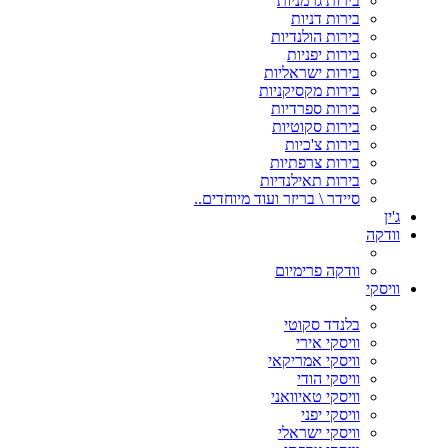
בירות גרמניות
בירות דניות
בירות הולנדיות
בירות יפניות
בירות ישראליות
בירות מקסיקניות
בירות ספרדיות
בירות סקוטיות
בירות צ'כיות
בירות צרפתיות
בירות תאילנדיות
סיידר \ בריזר ועוד מיוחדים..
ג'ין
וודקה
וודקה פרימיום
וויסקי
בלנדד סקוטי
וויסקי אירי
וויסקי אמריקאי
וויסקי הודי
וויסקי טאיוואני
וויסקי יפני
וויסקי ישראלי