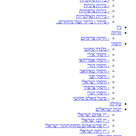
- בירות צ'כיות
- בירות צרפתיות
- בירות תאילנדיות
- סיידר \ בריזר ועוד מיוחדים..
ג'ין
וודקה
- וודקה פרימיום
וויסקי
- בלנדד סקוטי
- וויסקי אירי
- וויסקי אמריקאי
- וויסקי הודי
- וויסקי טאיוואני
- וויסקי יפני
- וויסקי ישראלי
- וויסקי צרפתי
- וויסקי קנדי
- סינגל מאלט סקוטי
טקילה
יינות ישראלים
- יין אדום ישראלי
- יין לבן ישראלי
- יין פורט\אדום מחוזק\קהור ישראלי
- יין רוזה ישראלי