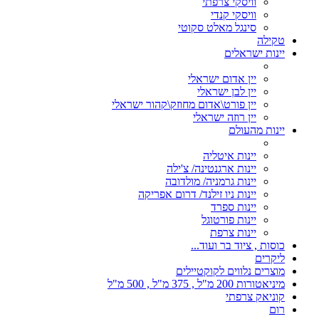
וויסקי צרפתי
וויסקי קנדי
סינגל מאלט סקוטי
טקילה
יינות ישראלים
יין אדום ישראלי
יין לבן ישראלי
יין פורט\אדום מחוזק\קהור ישראלי
יין רוזה ישראלי
יינות מהעולם
יינות איטליה
יינות ארגנטינה/ צ'ילה
יינות גרמניה/ מולדובה
יינות ניו זילנד/ דרום אפריקה
יינות ספרד
יינות פורטוגל
יינות צרפת
כוסות , ציוד בר ועוד...
ליקרים
מוצרים נלווים לקוקטיילים
מיניאטורות 200 מ"ל , 375 מ"ל , 500 מ"ל
קוניאק צרפתי
רום