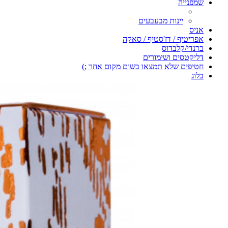
שמפנייה
יינות מבעבעים
אניס
אפריטיף / דז'סטיף / סאקה
ברנדי/קלבדוס
דליקטסים ושימורים
חטיפים שלא תמצאו בשום מקום אחר ;)
בלוג