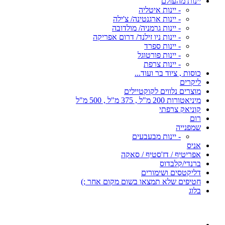
יינות מהעולם
- יינות איטליה
- יינות ארגנטינה/ צ'ילה
- יינות גרמניה/ מולדובה
- יינות ניו זילנד/ דרום אפריקה
- יינות ספרד
- יינות פורטוגל
- יינות צרפת
כוסות , ציוד בר ועוד...
ליקרים
מוצרים נלווים לקוקטיילים
מיניאטורות 200 מ"ל , 375 מ"ל , 500 מ"ל
קוניאק צרפתי
רום
שמפנייה
- יינות מבעבעים
אניס
אפריטיף / דז'סטיף / סאקה
ברנדי/קלבדוס
דליקטסים ושימורים
חטיפים שלא תמצאו בשום מקום אחר ;)
בלוג