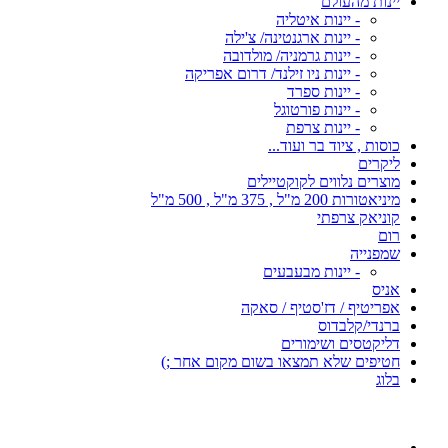
יינות מהעולם
- יינות איטליה
- יינות ארגנטינה/ צ'ילה
- יינות גרמניה/ מולדובה
- יינות ניו זילנד/ דרום אפריקה
- יינות ספרד
- יינות פורטוגל
- יינות צרפת
כוסות , ציוד בר ועוד...
ליקרים
מוצרים נלווים לקוקטיילים
מיניאטורות 200 מ"ל , 375 מ"ל , 500 מ"ל
קוניאק צרפתי
רום
שמפנייה
- יינות מבעבעים
אניס
אפריטיף / דז'סטיף / סאקה
ברנדי/קלבדוס
דליקטסים ושימורים
חטיפים שלא תמצאו בשום מקום אחר ;)
בלוג