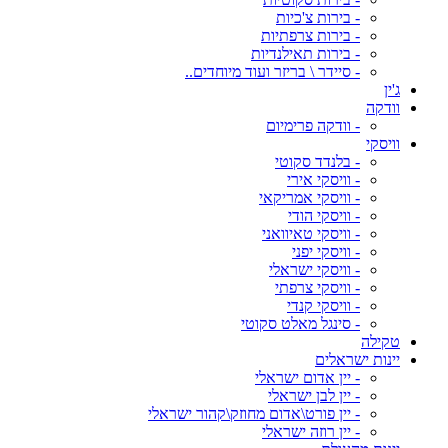
- בירות צ'כיות
- בירות צרפתיות
- בירות תאילנדיות
- סיידר \ בריזר ועוד מיוחדים..
ג'ין
וודקה
- וודקה פרימיום
וויסקי
- בלנדד סקוטי
- וויסקי אירי
- וויסקי אמריקאי
- וויסקי הודי
- וויסקי טאיוואני
- וויסקי יפני
- וויסקי ישראלי
- וויסקי צרפתי
- וויסקי קנדי
- סינגל מאלט סקוטי
טקילה
יינות ישראלים
- יין אדום ישראלי
- יין לבן ישראלי
- יין פורט\אדום מחוזק\קהור ישראלי
- יין רוזה ישראלי