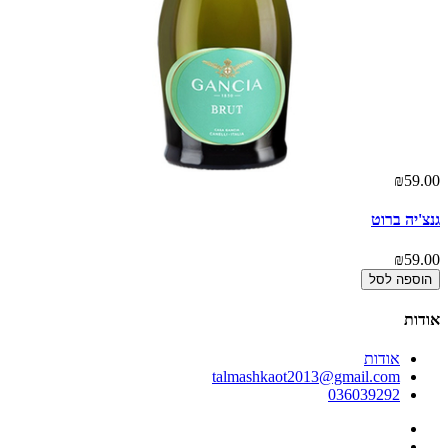
00
₪59.00
גנצ'יה ברוט
גנ
00
₪59.00
הוספה לסל
אודות
אודות
talmashkaot2013@gmail.com
036039292