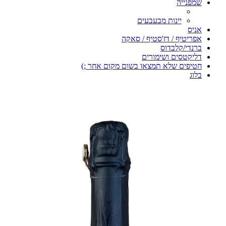
שמפנייה
יינות מבעבעים
אניס
אפריטיף / דז'סטיף / סאקה
ברנדי/קלבדוס
דליקטסים ושימורים
חטיפים שלא תמצאו בשום מקום אחר ;)
בלוג