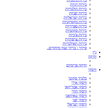
בירות גרמניות
בירות דניות
בירות הולנדיות
בירות יפניות
בירות ישראליות
בירות מקסיקניות
בירות ספרדיות
בירות סקוטיות
בירות צ'כיות
בירות צרפתיות
בירות תאילנדיות
סיידר \ בריזר ועוד מיוחדים..
ג'ין
וודקה
וודקה פרימיום
וויסקי
בלנדד סקוטי
וויסקי אירי
וויסקי אמריקאי
וויסקי הודי
וויסקי טאיוואני
וויסקי יפני
וויסקי ישראלי