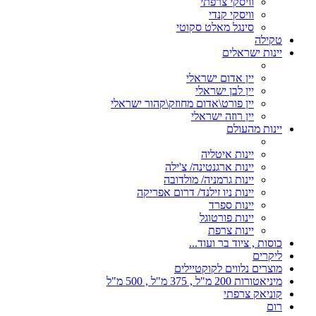
וויסקי צרפתי
וויסקי קנדי
סינגל מאלט סקוטי
טקילה
יינות ישראלים
יין אדום ישראלי
יין לבן ישראלי
יין פורט\אדום מחוזק\קהור ישראלי
יין רוזה ישראלי
יינות מהעולם
יינות איטליה
יינות ארגנטינה/ צ'ילה
יינות גרמניה/ מולדובה
יינות ניו זילנד/ דרום אפריקה
יינות ספרד
יינות פורטוגל
יינות צרפת
כוסות , ציוד בר ועוד...
ליקרים
מוצרים נלווים לקוקטיילים
מיניאטורות 200 מ"ל , 375 מ"ל , 500 מ"ל
קוניאק צרפתי
רום