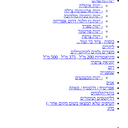
יינות מהעולם
- יינות איטליה
- יינות ארגנטינה/ צ'ילה
- יינות גרמניה/ מולדובה
- יינות ניו זילנד/ דרום אפריקה
- יינות ספרד
- יינות פורטוגל
- יינות צרפת
כוסות , ציוד בר ועוד...
ליקרים
מוצרים נלווים לקוקטיילים
מיניאטורות 200 מ"ל , 375 מ"ל , 500 מ"ל
קוניאק צרפתי
רום
שמפנייה
- יינות מבעבעים
אניס
אפריטיף / דז'סטיף / סאקה
ברנדי/קלבדוס
דליקטסים ושימורים
חטיפים שלא תמצאו בשום מקום אחר ;)
בלוג