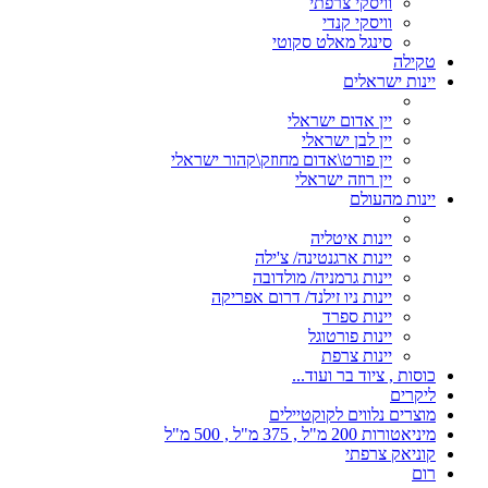
וויסקי צרפתי
וויסקי קנדי
סינגל מאלט סקוטי
טקילה
יינות ישראלים
יין אדום ישראלי
יין לבן ישראלי
יין פורט\אדום מחוזק\קהור ישראלי
יין רוזה ישראלי
יינות מהעולם
יינות איטליה
יינות ארגנטינה/ צ'ילה
יינות גרמניה/ מולדובה
יינות ניו זילנד/ דרום אפריקה
יינות ספרד
יינות פורטוגל
יינות צרפת
כוסות , ציוד בר ועוד...
ליקרים
מוצרים נלווים לקוקטיילים
מיניאטורות 200 מ"ל , 375 מ"ל , 500 מ"ל
קוניאק צרפתי
רום