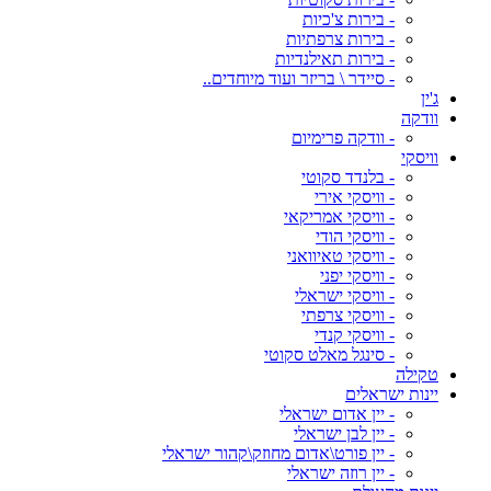
- בירות צ'כיות
- בירות צרפתיות
- בירות תאילנדיות
- סיידר \ בריזר ועוד מיוחדים..
ג'ין
וודקה
- וודקה פרימיום
וויסקי
- בלנדד סקוטי
- וויסקי אירי
- וויסקי אמריקאי
- וויסקי הודי
- וויסקי טאיוואני
- וויסקי יפני
- וויסקי ישראלי
- וויסקי צרפתי
- וויסקי קנדי
- סינגל מאלט סקוטי
טקילה
יינות ישראלים
- יין אדום ישראלי
- יין לבן ישראלי
- יין פורט\אדום מחוזק\קהור ישראלי
- יין רוזה ישראלי