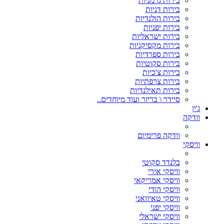
בירות גרמניות
בירות דניות
בירות הולנדיות
בירות יפניות
בירות ישראליות
בירות מקסיקניות
בירות ספרדיות
בירות סקוטיות
בירות צ'כיות
בירות צרפתיות
בירות תאילנדיות
סיידר \ בריזר ועוד מיוחדים..
ג'ין
וודקה
וודקה פרימיום
וויסקי
בלנדד סקוטי
וויסקי אירי
וויסקי אמריקאי
וויסקי הודי
וויסקי טאיוואני
וויסקי יפני
וויסקי ישראלי