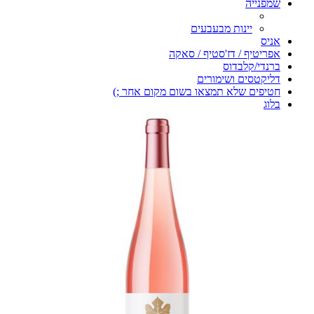
שמפנייה
יינות מבעבעים
אניס
אפריטיף / דז'סטיף / סאקה
ברנדי/קלבדוס
דליקטסים ושימורים
חטיפים שלא תמצאו בשום מקום אחר ;)
בלוג