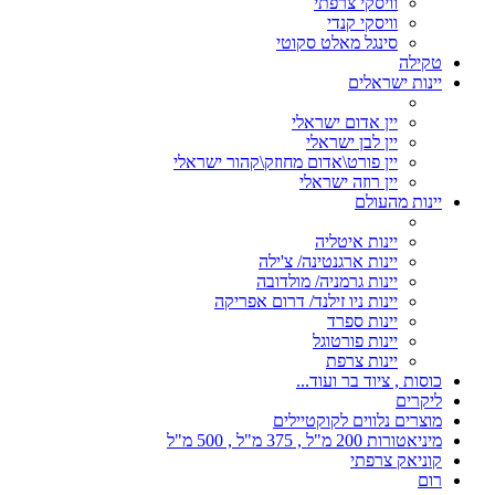
וויסקי צרפתי
וויסקי קנדי
סינגל מאלט סקוטי
טקילה
יינות ישראלים
יין אדום ישראלי
יין לבן ישראלי
יין פורט\אדום מחוזק\קהור ישראלי
יין רוזה ישראלי
יינות מהעולם
יינות איטליה
יינות ארגנטינה/ צ'ילה
יינות גרמניה/ מולדובה
יינות ניו זילנד/ דרום אפריקה
יינות ספרד
יינות פורטוגל
יינות צרפת
כוסות , ציוד בר ועוד...
ליקרים
מוצרים נלווים לקוקטיילים
מיניאטורות 200 מ"ל , 375 מ"ל , 500 מ"ל
קוניאק צרפתי
רום