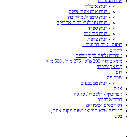
יינות מהעולם
- יינות איטליה
- יינות ארגנטינה/ צ'ילה
- יינות גרמניה/ מולדובה
- יינות ניו זילנד/ דרום אפריקה
- יינות ספרד
- יינות פורטוגל
- יינות צרפת
כוסות , ציוד בר ועוד...
ליקרים
מוצרים נלווים לקוקטיילים
מיניאטורות 200 מ"ל , 375 מ"ל , 500 מ"ל
קוניאק צרפתי
רום
שמפנייה
- יינות מבעבעים
אניס
אפריטיף / דז'סטיף / סאקה
ברנדי/קלבדוס
דליקטסים ושימורים
חטיפים שלא תמצאו בשום מקום אחר ;)
בלוג