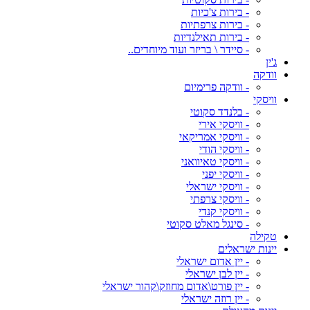
- בירות צ'כיות
- בירות צרפתיות
- בירות תאילנדיות
- סיידר \ בריזר ועוד מיוחדים..
ג'ין
וודקה
- וודקה פרימיום
וויסקי
- בלנדד סקוטי
- וויסקי אירי
- וויסקי אמריקאי
- וויסקי הודי
- וויסקי טאיוואני
- וויסקי יפני
- וויסקי ישראלי
- וויסקי צרפתי
- וויסקי קנדי
- סינגל מאלט סקוטי
טקילה
יינות ישראלים
- יין אדום ישראלי
- יין לבן ישראלי
- יין פורט\אדום מחוזק\קהור ישראלי
- יין רוזה ישראלי