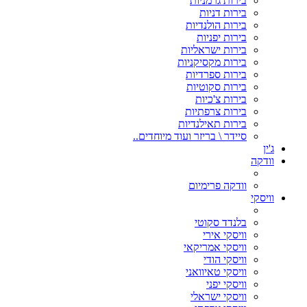
בירות גרמניות
בירות דניות
בירות הולנדיות
בירות יפניות
בירות ישראליות
בירות מקסיקניות
בירות ספרדיות
בירות סקוטיות
בירות צ'כיות
בירות צרפתיות
בירות תאילנדיות
סיידר \ בריזר ועוד מיוחדים..
ג'ין
וודקה
וודקה פרימיום
וויסקי
בלנדד סקוטי
וויסקי אירי
וויסקי אמריקאי
וויסקי הודי
וויסקי טאיוואני
וויסקי יפני
וויסקי ישראלי