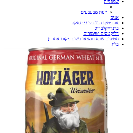
שמפנייה
יינות מבעבעים
אניס
אפריטיף / דז'סטיף / סאקה
ברנדי/קלבדוס
דליקטסים ושימורים
חטיפים שלא תמצאו בשום מקום אחר ;)
בלוג