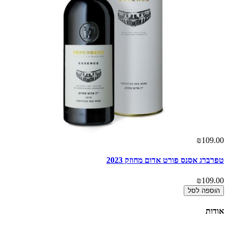
00
₪109.00
טפרברג אסנס פורט אדום מחוזק 2023
הר או
00
₪109.00
הוספה לסל
אודות