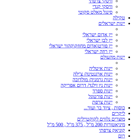
וויסקי צרפתי
וויסקי קנדי
סינגל מאלט סקוטי
טקילה
יינות ישראלים
יין אדום ישראלי
יין לבן ישראלי
יין פורט\אדום מחוזק\קהור ישראלי
יין רוזה ישראלי
יינות מהעולם
יינות איטליה
יינות ארגנטינה/ צ'ילה
יינות גרמניה/ מולדובה
יינות ניו זילנד/ דרום אפריקה
יינות ספרד
יינות פורטוגל
יינות צרפת
כוסות , ציוד בר ועוד...
ליקרים
מוצרים נלווים לקוקטיילים
מיניאטורות 200 מ"ל , 375 מ"ל , 500 מ"ל
קוניאק צרפתי
רום