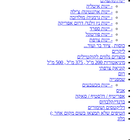
יינות מהעולם
- יינות איטליה
- יינות ארגנטינה/ צ'ילה
- יינות גרמניה/ מולדובה
- יינות ניו זילנד/ דרום אפריקה
- יינות ספרד
- יינות פורטוגל
- יינות צרפת
כוסות , ציוד בר ועוד...
ליקרים
מוצרים נלווים לקוקטיילים
מיניאטורות 200 מ"ל , 375 מ"ל , 500 מ"ל
קוניאק צרפתי
רום
שמפנייה
- יינות מבעבעים
אניס
אפריטיף / דז'סטיף / סאקה
ברנדי/קלבדוס
דליקטסים ושימורים
חטיפים שלא תמצאו בשום מקום אחר ;)
בלוג