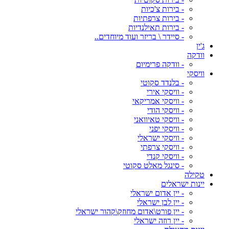
- בירות צ'כיות
- בירות צרפתיות
- בירות תאילנדיות
- סיידר \ בריזר ועוד מיוחדים..
ג'ין
וודקה
- וודקה פרימיום
וויסקי
- בלנדד סקוטי
- וויסקי אירי
- וויסקי אמריקאי
- וויסקי הודי
- וויסקי טאיוואני
- וויסקי יפני
- וויסקי ישראלי
- וויסקי צרפתי
- וויסקי קנדי
- סינגל מאלט סקוטי
טקילה
יינות ישראלים
- יין אדום ישראלי
- יין לבן ישראלי
- יין פורט\אדום מחוזק\קהור ישראלי
- יין רוזה ישראלי