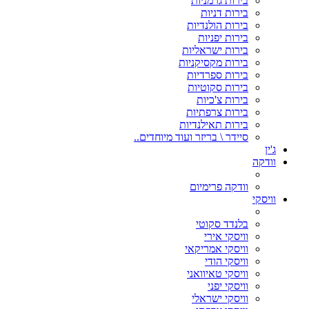
בירות גרמניות
בירות דניות
בירות הולנדיות
בירות יפניות
בירות ישראליות
בירות מקסיקניות
בירות ספרדיות
בירות סקוטיות
בירות צ'כיות
בירות צרפתיות
בירות תאילנדיות
סיידר \ בריזר ועוד מיוחדים..
ג'ין
וודקה
וודקה פרימיום
וויסקי
בלנדד סקוטי
וויסקי אירי
וויסקי אמריקאי
וויסקי הודי
וויסקי טאיוואני
וויסקי יפני
וויסקי ישראלי