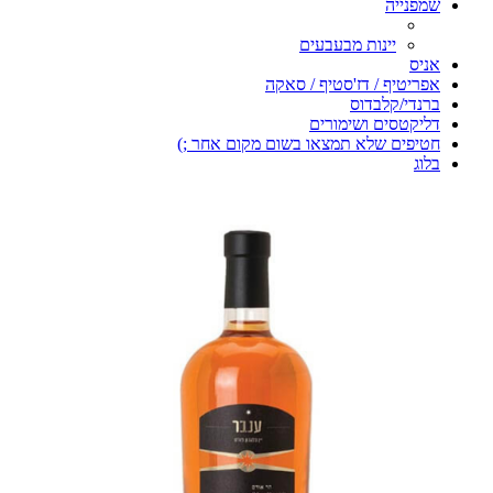
שמפנייה
יינות מבעבעים
אניס
אפריטיף / דז'סטיף / סאקה
ברנדי/קלבדוס
דליקטסים ושימורים
חטיפים שלא תמצאו בשום מקום אחר ;)
בלוג