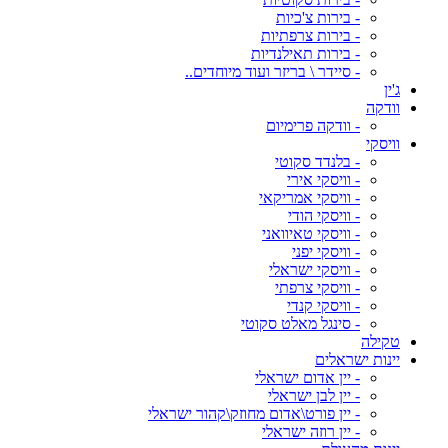
- בירות צ'כיות
- בירות צרפתיות
- בירות תאילנדיות
- סיידר \ בריזר ועוד מיוחדים..
ג'ין
וודקה
- וודקה פרימיום
וויסקי
- בלנדד סקוטי
- וויסקי אירי
- וויסקי אמריקאי
- וויסקי הודי
- וויסקי טאיוואני
- וויסקי יפני
- וויסקי ישראלי
- וויסקי צרפתי
- וויסקי קנדי
- סינגל מאלט סקוטי
טקילה
יינות ישראלים
- יין אדום ישראלי
- יין לבן ישראלי
- יין פורט\אדום מחוזק\קהור ישראלי
- יין רוזה ישראלי