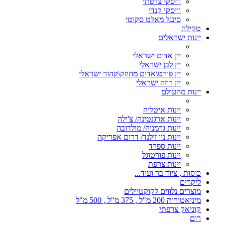
וויסקי צרפתי
וויסקי קנדי
סינגל מאלט סקוטי
טקילה
יינות ישראלים
יין אדום ישראלי
יין לבן ישראלי
יין פורט\אדום מחוזק\קהור ישראלי
יין רוזה ישראלי
יינות מהעולם
יינות איטליה
יינות ארגנטינה/ צ'ילה
יינות גרמניה/ מולדובה
יינות ניו זילנד/ דרום אפריקה
יינות ספרד
יינות פורטוגל
יינות צרפת
כוסות , ציוד בר ועוד...
ליקרים
מוצרים נלווים לקוקטיילים
מיניאטורות 200 מ"ל , 375 מ"ל , 500 מ"ל
קוניאק צרפתי
רום