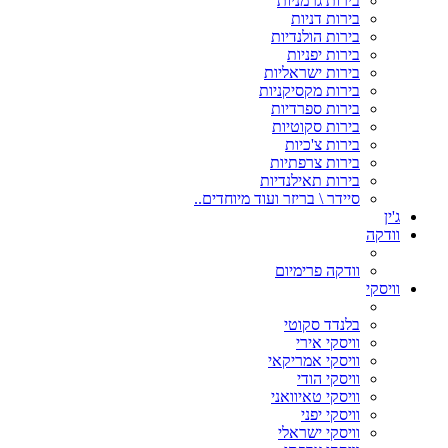
בירות גרמניות
בירות דניות
בירות הולנדיות
בירות יפניות
בירות ישראליות
בירות מקסיקניות
בירות ספרדיות
בירות סקוטיות
בירות צ'כיות
בירות צרפתיות
בירות תאילנדיות
סיידר \ בריזר ועוד מיוחדים..
ג'ין
וודקה
וודקה פרימיום
וויסקי
בלנדד סקוטי
וויסקי אירי
וויסקי אמריקאי
וויסקי הודי
וויסקי טאיוואני
וויסקי יפני
וויסקי ישראלי