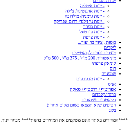
יינות מהעולם
- יינות איטליה
- יינות ארגנטינה/ צ'ילה
- יינות גרמניה/ מולדובה
- יינות ניו זילנד/ דרום אפריקה
- יינות ספרד
- יינות פורטוגל
- יינות צרפת
כוסות , ציוד בר ועוד...
ליקרים
מוצרים נלווים לקוקטיילים
מיניאטורות 200 מ"ל , 375 מ"ל , 500 מ"ל
קוניאק צרפתי
רום
שמפנייה
- יינות מבעבעים
אניס
אפריטיף / דז'סטיף / סאקה
ברנדי/קלבדוס
דליקטסים ושימורים
חטיפים שלא תמצאו בשום מקום אחר ;)
בלוג
****המחירים באתר אינם משקפים את המחירים בחנות**** מבחר יינות הרוזה הגדול בישראל****