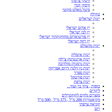
וויסקי צרפתי
וויסקי קנדי
סינגל מאלט סקוטי
טקילה
יינות ישראלים
יין אדום ישראלי
יין לבן ישראלי
יין פורט\אדום מחוזק\קהור ישראלי
יין רוזה ישראלי
יינות מהעולם
יינות איטליה
יינות ארגנטינה/ צ'ילה
יינות גרמניה/ מולדובה
יינות ניו זילנד/ דרום אפריקה
יינות ספרד
יינות פורטוגל
יינות צרפת
כוסות , ציוד בר ועוד...
ליקרים
מוצרים נלווים לקוקטיילים
מיניאטורות 200 מ"ל , 375 מ"ל , 500 מ"ל
קוניאק צרפתי
רום