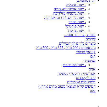
יינות מהעולם
- יינות איטליה
- יינות ארגנטינה/ צ'ילה
- יינות גרמניה/ מולדובה
- יינות ניו זילנד/ דרום אפריקה
- יינות ספרד
- יינות פורטוגל
- יינות צרפת
כוסות , ציוד בר ועוד...
ליקרים
מוצרים נלווים לקוקטיילים
מיניאטורות 200 מ"ל , 375 מ"ל , 500 מ"ל
קוניאק צרפתי
רום
שמפנייה
- יינות מבעבעים
אניס
אפריטיף / דז'סטיף / סאקה
ברנדי/קלבדוס
דליקטסים ושימורים
חטיפים שלא תמצאו בשום מקום אחר ;)
בלוג