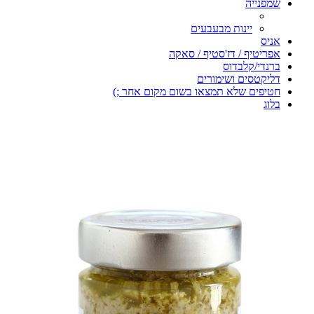
שמפנייה
יינות מבעבעים
אניס
אפריטיף / דז'סטיף / סאקה
ברנדי/קלבדוס
דליקטסים ושימורים
חטיפים שלא תמצאו בשום מקום אחר ;)
בלוג