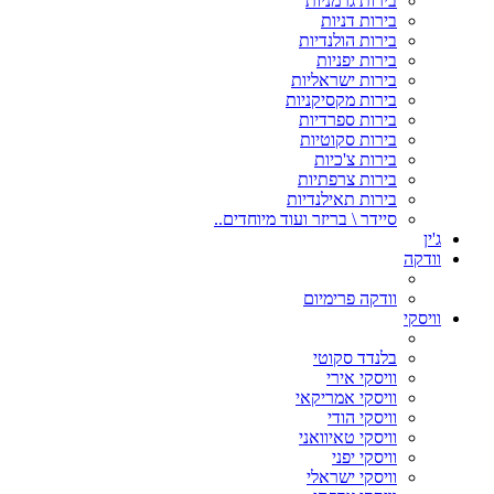
בירות גרמניות
בירות דניות
בירות הולנדיות
בירות יפניות
בירות ישראליות
בירות מקסיקניות
בירות ספרדיות
בירות סקוטיות
בירות צ'כיות
בירות צרפתיות
בירות תאילנדיות
סיידר \ בריזר ועוד מיוחדים..
ג'ין
וודקה
וודקה פרימיום
וויסקי
בלנדד סקוטי
וויסקי אירי
וויסקי אמריקאי
וויסקי הודי
וויסקי טאיוואני
וויסקי יפני
וויסקי ישראלי