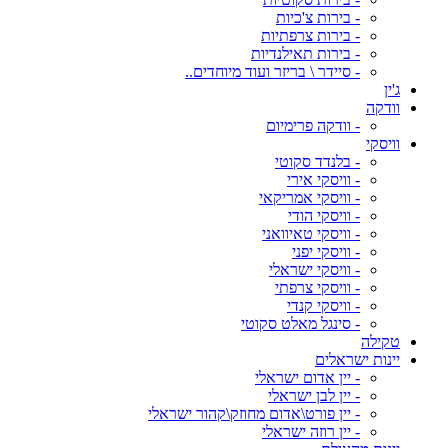
- בירות צ'כיות
- בירות צרפתיות
- בירות תאילנדיות
- סיידר \ בריזר ועוד מיוחדים..
ג'ין
וודקה
- וודקה פרימיום
וויסקי
- בלנדד סקוטי
- וויסקי אירי
- וויסקי אמריקאי
- וויסקי הודי
- וויסקי טאיוואני
- וויסקי יפני
- וויסקי ישראלי
- וויסקי צרפתי
- וויסקי קנדי
- סינגל מאלט סקוטי
טקילה
יינות ישראלים
- יין אדום ישראלי
- יין לבן ישראלי
- יין פורט\אדום מחוזק\קהור ישראלי
- יין רוזה ישראלי