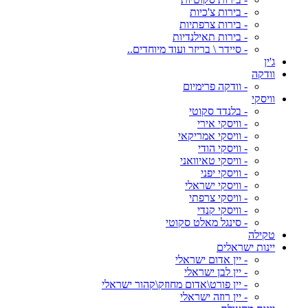
- בירות צ'כיות
- בירות צרפתיות
- בירות תאילנדיות
- סיידר \ בריזר ועוד מיוחדים..
ג'ין
וודקה
- וודקה פרימיום
וויסקי
- בלנדד סקוטי
- וויסקי אירי
- וויסקי אמריקאי
- וויסקי הודי
- וויסקי טאיוואני
- וויסקי יפני
- וויסקי ישראלי
- וויסקי צרפתי
- וויסקי קנדי
- סינגל מאלט סקוטי
טקילה
יינות ישראלים
- יין אדום ישראלי
- יין לבן ישראלי
- יין פורט\אדום מחוזק\קהור ישראלי
- יין רוזה ישראלי