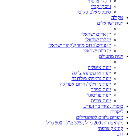
וויסקי צרפתי
וויסקי קנדי
סינגל מאלט סקוטי
טקילה
יינות ישראלים
יין אדום ישראלי
יין לבן ישראלי
יין פורט\אדום מחוזק\קהור ישראלי
יין רוזה ישראלי
יינות מהעולם
יינות איטליה
יינות ארגנטינה/ צ'ילה
יינות גרמניה/ מולדובה
יינות ניו זילנד/ דרום אפריקה
יינות ספרד
יינות פורטוגל
יינות צרפת
כוסות , ציוד בר ועוד...
ליקרים
מוצרים נלווים לקוקטיילים
מיניאטורות 200 מ"ל , 375 מ"ל , 500 מ"ל
קוניאק צרפתי
רום