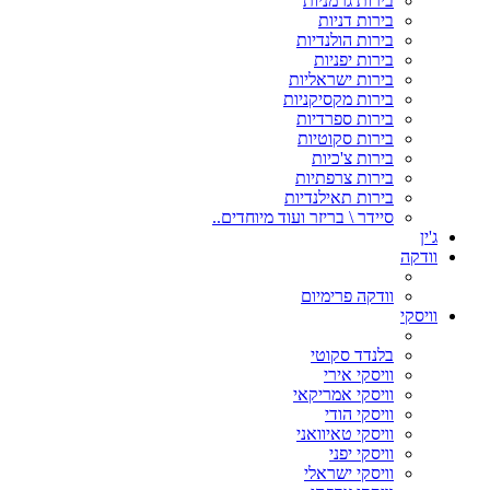
בירות גרמניות
בירות דניות
בירות הולנדיות
בירות יפניות
בירות ישראליות
בירות מקסיקניות
בירות ספרדיות
בירות סקוטיות
בירות צ'כיות
בירות צרפתיות
בירות תאילנדיות
סיידר \ בריזר ועוד מיוחדים..
ג'ין
וודקה
וודקה פרימיום
וויסקי
בלנדד סקוטי
וויסקי אירי
וויסקי אמריקאי
וויסקי הודי
וויסקי טאיוואני
וויסקי יפני
וויסקי ישראלי