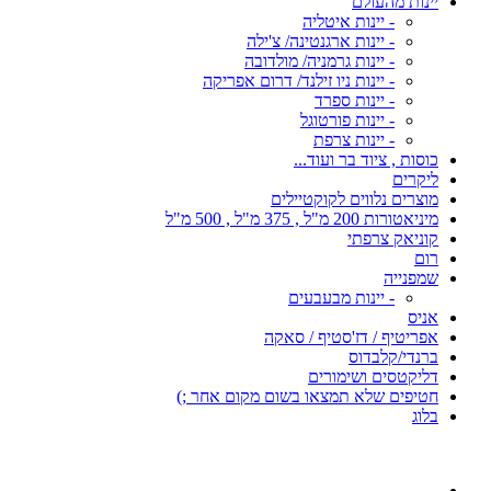
יינות מהעולם
- יינות איטליה
- יינות ארגנטינה/ צ'ילה
- יינות גרמניה/ מולדובה
- יינות ניו זילנד/ דרום אפריקה
- יינות ספרד
- יינות פורטוגל
- יינות צרפת
כוסות , ציוד בר ועוד...
ליקרים
מוצרים נלווים לקוקטיילים
מיניאטורות 200 מ"ל , 375 מ"ל , 500 מ"ל
קוניאק צרפתי
רום
שמפנייה
- יינות מבעבעים
אניס
אפריטיף / דז'סטיף / סאקה
ברנדי/קלבדוס
דליקטסים ושימורים
חטיפים שלא תמצאו בשום מקום אחר ;)
בלוג