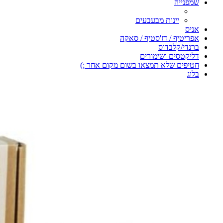
שמפנייה
יינות מבעבעים
אניס
אפריטיף / דז'סטיף / סאקה
ברנדי/קלבדוס
דליקטסים ושימורים
חטיפים שלא תמצאו בשום מקום אחר ;)
בלוג