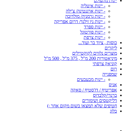
יינות מהעולם
- יינות איטליה
- יינות ארגנטינה/ צ'ילה
- יינות גרמניה/ מולדובה
- יינות ניו זילנד/ דרום אפריקה
- יינות ספרד
- יינות פורטוגל
- יינות צרפת
כוסות , ציוד בר ועוד...
ליקרים
מוצרים נלווים לקוקטיילים
מיניאטורות 200 מ"ל , 375 מ"ל , 500 מ"ל
קוניאק צרפתי
רום
שמפנייה
- יינות מבעבעים
אניס
אפריטיף / דז'סטיף / סאקה
ברנדי/קלבדוס
דליקטסים ושימורים
חטיפים שלא תמצאו בשום מקום אחר ;)
בלוג