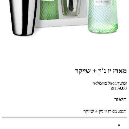
מארז יו ג'ין + שייקר
זמינות: אזל מהמלאי
₪159.00
תיאור
דגם:
מארז יו ג'ין + שייקר