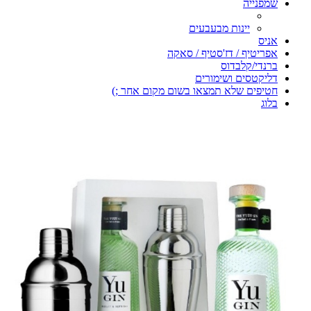
שמפנייה
יינות מבעבעים
אניס
אפריטיף / דז'סטיף / סאקה
ברנדי/קלבדוס
דליקטסים ושימורים
חטיפים שלא תמצאו בשום מקום אחר ;)
בלוג