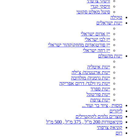
וויסקי צרפתי
וויסקי קנדי
סינגל מאלט סקוטי
טקילה
יינות ישראלים
יין אדום ישראלי
יין לבן ישראלי
יין פורט\אדום מחוזק\קהור ישראלי
יין רוזה ישראלי
יינות מהעולם
יינות איטליה
יינות ארגנטינה/ צ'ילה
יינות גרמניה/ מולדובה
יינות ניו זילנד/ דרום אפריקה
יינות ספרד
יינות פורטוגל
יינות צרפת
כוסות , ציוד בר ועוד...
ליקרים
מוצרים נלווים לקוקטיילים
מיניאטורות 200 מ"ל , 375 מ"ל , 500 מ"ל
קוניאק צרפתי
רום