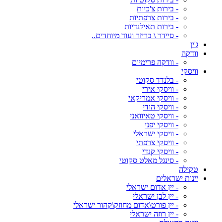
- בירות צ'כיות
- בירות צרפתיות
- בירות תאילנדיות
- סיידר \ בריזר ועוד מיוחדים..
ג'ין
וודקה
- וודקה פרימיום
וויסקי
- בלנדד סקוטי
- וויסקי אירי
- וויסקי אמריקאי
- וויסקי הודי
- וויסקי טאיוואני
- וויסקי יפני
- וויסקי ישראלי
- וויסקי צרפתי
- וויסקי קנדי
- סינגל מאלט סקוטי
טקילה
יינות ישראלים
- יין אדום ישראלי
- יין לבן ישראלי
- יין פורט\אדום מחוזק\קהור ישראלי
- יין רוזה ישראלי