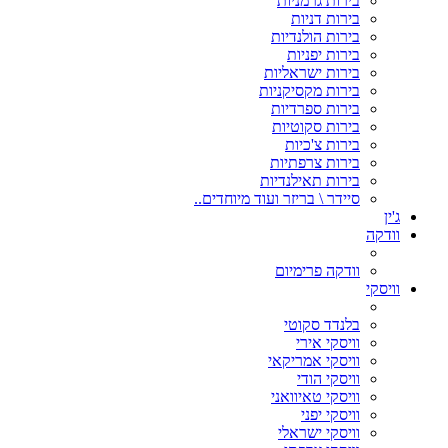
בירות גרמניות
בירות דניות
בירות הולנדיות
בירות יפניות
בירות ישראליות
בירות מקסיקניות
בירות ספרדיות
בירות סקוטיות
בירות צ'כיות
בירות צרפתיות
בירות תאילנדיות
סיידר \ בריזר ועוד מיוחדים..
ג'ין
וודקה
וודקה פרימיום
וויסקי
בלנדד סקוטי
וויסקי אירי
וויסקי אמריקאי
וויסקי הודי
וויסקי טאיוואני
וויסקי יפני
וויסקי ישראלי