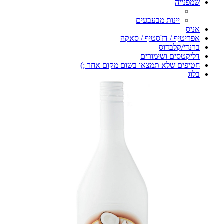
שמפנייה
יינות מבעבעים
אניס
אפריטיף / דז'סטיף / סאקה
ברנדי/קלבדוס
דליקטסים ושימורים
חטיפים שלא תמצאו בשום מקום אחר ;)
בלוג