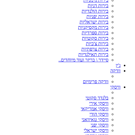
בירות גרמניות
בירות דניות
בירות הולנדיות
בירות יפניות
בירות ישראליות
בירות מקסיקניות
בירות ספרדיות
בירות סקוטיות
בירות צ'כיות
בירות צרפתיות
בירות תאילנדיות
סיידר \ בריזר ועוד מיוחדים..
ג'ין
וודקה
וודקה פרימיום
וויסקי
בלנדד סקוטי
וויסקי אירי
וויסקי אמריקאי
וויסקי הודי
וויסקי טאיוואני
וויסקי יפני
וויסקי ישראלי