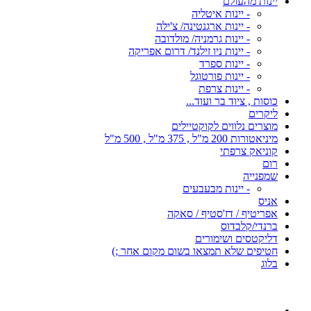
יינות מהעולם
- יינות איטליה
- יינות ארגנטינה/ צ'ילה
- יינות גרמניה/ מולדובה
- יינות ניו זילנד/ דרום אפריקה
- יינות ספרד
- יינות פורטוגל
- יינות צרפת
כוסות , ציוד בר ועוד...
ליקרים
מוצרים נלווים לקוקטיילים
מיניאטורות 200 מ"ל , 375 מ"ל , 500 מ"ל
קוניאק צרפתי
רום
שמפנייה
- יינות מבעבעים
אניס
אפריטיף / דז'סטיף / סאקה
ברנדי/קלבדוס
דליקטסים ושימורים
חטיפים שלא תמצאו בשום מקום אחר ;)
בלוג