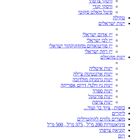
וויסקי צרפתי
וויסקי קנדי
סינגל מאלט סקוטי
טקילה
יינות ישראלים
יין אדום ישראלי
יין לבן ישראלי
יין פורט\אדום מחוזק\קהור ישראלי
יין רוזה ישראלי
יינות מהעולם
יינות איטליה
יינות ארגנטינה/ צ'ילה
יינות גרמניה/ מולדובה
יינות ניו זילנד/ דרום אפריקה
יינות ספרד
יינות פורטוגל
יינות צרפת
כוסות , ציוד בר ועוד...
ליקרים
מוצרים נלווים לקוקטיילים
מיניאטורות 200 מ"ל , 375 מ"ל , 500 מ"ל
קוניאק צרפתי
רום