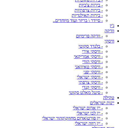
- בירות צ'כיות
- בירות צרפתיות
- בירות תאילנדיות
- סיידר \ בריזר ועוד מיוחדים..
ג'ין
וודקה
- וודקה פרימיום
וויסקי
- בלנדד סקוטי
- וויסקי אירי
- וויסקי אמריקאי
- וויסקי הודי
- וויסקי טאיוואני
- וויסקי יפני
- וויסקי ישראלי
- וויסקי צרפתי
- וויסקי קנדי
- סינגל מאלט סקוטי
טקילה
יינות ישראלים
- יין אדום ישראלי
- יין לבן ישראלי
- יין פורט\אדום מחוזק\קהור ישראלי
- יין רוזה ישראלי