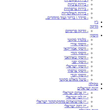
- בירות צ'כיות
- בירות צרפתיות
- בירות תאילנדיות
- סיידר \ בריזר ועוד מיוחדים..
ג'ין
וודקה
- וודקה פרימיום
וויסקי
- בלנדד סקוטי
- וויסקי אירי
- וויסקי אמריקאי
- וויסקי הודי
- וויסקי טאיוואני
- וויסקי יפני
- וויסקי ישראלי
- וויסקי צרפתי
- וויסקי קנדי
- סינגל מאלט סקוטי
טקילה
יינות ישראלים
- יין אדום ישראלי
- יין לבן ישראלי
- יין פורט\אדום מחוזק\קהור ישראלי
- יין רוזה ישראלי