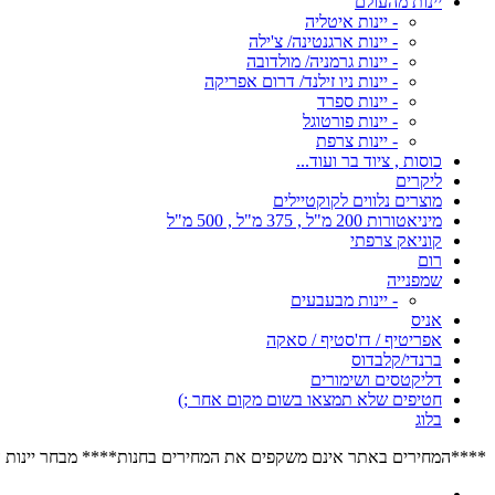
יינות מהעולם
- יינות איטליה
- יינות ארגנטינה/ צ'ילה
- יינות גרמניה/ מולדובה
- יינות ניו זילנד/ דרום אפריקה
- יינות ספרד
- יינות פורטוגל
- יינות צרפת
כוסות , ציוד בר ועוד...
ליקרים
מוצרים נלווים לקוקטיילים
מיניאטורות 200 מ"ל , 375 מ"ל , 500 מ"ל
קוניאק צרפתי
רום
שמפנייה
- יינות מבעבעים
אניס
אפריטיף / דז'סטיף / סאקה
ברנדי/קלבדוס
דליקטסים ושימורים
חטיפים שלא תמצאו בשום מקום אחר ;)
בלוג
****המחירים באתר אינם משקפים את המחירים בחנות**** מבחר יינות הרוזה הגדול בישראל****