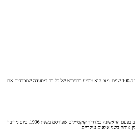
אחד המתכונים שכל ברמן חייב לדעת להכין, הוא קוקטייל מרגריטה. מדובר בקוקטייל פופולרי ואהוב ביותר, שהטביע את חותמו על עולם האלכוהול לפני כ-100 שנים. מאז הוא מופיע בתפריט של כל בר ומסעדה שמכבדים את
יש הטוענים, שהקוקטייל המפורסם שנקרא "מרגריטה קלאסית" נמזג לראשונה כבר בשנות ה-20 של המאה הקודמת. ככל הנראה מתכון למרגריטה נכתב בפעם הראשונה במדריך קוקטיילים שפורסם בשנת 1936. כיום מדובר
ן אותה בשני אופנים עיקריים: