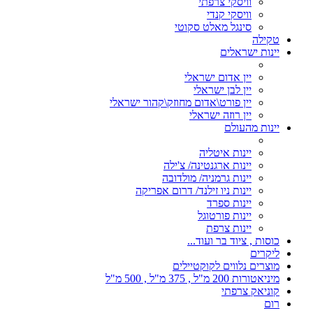
וויסקי צרפתי
וויסקי קנדי
סינגל מאלט סקוטי
טקילה
יינות ישראלים
יין אדום ישראלי
יין לבן ישראלי
יין פורט\אדום מחוזק\קהור ישראלי
יין רוזה ישראלי
יינות מהעולם
יינות איטליה
יינות ארגנטינה/ צ'ילה
יינות גרמניה/ מולדובה
יינות ניו זילנד/ דרום אפריקה
יינות ספרד
יינות פורטוגל
יינות צרפת
כוסות , ציוד בר ועוד...
ליקרים
מוצרים נלווים לקוקטיילים
מיניאטורות 200 מ"ל , 375 מ"ל , 500 מ"ל
קוניאק צרפתי
רום