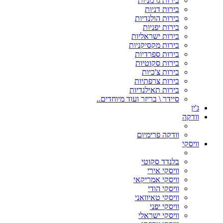
בירות גרמניות
בירות דניות
בירות הולנדיות
בירות יפניות
בירות ישראליות
בירות מקסיקניות
בירות ספרדיות
בירות סקוטיות
בירות צ'כיות
בירות צרפתיות
בירות תאילנדיות
סיידר \ בריזר ועוד מיוחדים..
ג'ין
וודקה
וודקה פרימיום
וויסקי
בלנדד סקוטי
וויסקי אירי
וויסקי אמריקאי
וויסקי הודי
וויסקי טאיוואני
וויסקי יפני
וויסקי ישראלי