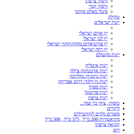
וויסקי צרפתי
וויסקי קנדי
סינגל מאלט סקוטי
טקילה
יינות ישראלים
יין אדום ישראלי
יין לבן ישראלי
יין פורט\אדום מחוזק\קהור ישראלי
יין רוזה ישראלי
יינות מהעולם
יינות איטליה
יינות ארגנטינה/ צ'ילה
יינות גרמניה/ מולדובה
יינות ניו זילנד/ דרום אפריקה
יינות ספרד
יינות פורטוגל
יינות צרפת
כוסות , ציוד בר ועוד...
ליקרים
מוצרים נלווים לקוקטיילים
מיניאטורות 200 מ"ל , 375 מ"ל , 500 מ"ל
קוניאק צרפתי
רום