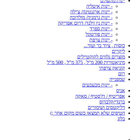
יינות מהעולם
- יינות איטליה
- יינות ארגנטינה/ צ'ילה
- יינות גרמניה/ מולדובה
- יינות ניו זילנד/ דרום אפריקה
- יינות ספרד
- יינות פורטוגל
- יינות צרפת
כוסות , ציוד בר ועוד...
ליקרים
מוצרים נלווים לקוקטיילים
מיניאטורות 200 מ"ל , 375 מ"ל , 500 מ"ל
קוניאק צרפתי
רום
שמפנייה
- יינות מבעבעים
אניס
אפריטיף / דז'סטיף / סאקה
ברנדי/קלבדוס
דליקטסים ושימורים
חטיפים שלא תמצאו בשום מקום אחר ;)
בלוג