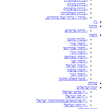
- בירות צ'כיות
- בירות צרפתיות
- בירות תאילנדיות
- סיידר \ בריזר ועוד מיוחדים..
ג'ין
וודקה
- וודקה פרימיום
וויסקי
- בלנדד סקוטי
- וויסקי אירי
- וויסקי אמריקאי
- וויסקי הודי
- וויסקי טאיוואני
- וויסקי יפני
- וויסקי ישראלי
- וויסקי צרפתי
- וויסקי קנדי
- סינגל מאלט סקוטי
טקילה
יינות ישראלים
- יין אדום ישראלי
- יין לבן ישראלי
- יין פורט\אדום מחוזק\קהור ישראלי
- יין רוזה ישראלי