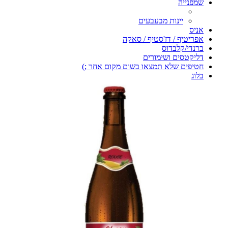
שמפנייה
יינות מבעבעים
אניס
אפריטיף / דז'סטיף / סאקה
ברנדי/קלבדוס
דליקטסים ושימורים
חטיפים שלא תמצאו בשום מקום אחר ;)
בלוג