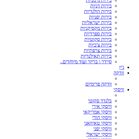
בירות גרמניות
בירות דניות
בירות הולנדיות
בירות יפניות
בירות ישראליות
בירות מקסיקניות
בירות ספרדיות
בירות סקוטיות
בירות צ'כיות
בירות צרפתיות
בירות תאילנדיות
סיידר \ בריזר ועוד מיוחדים..
ג'ין
וודקה
וודקה פרימיום
וויסקי
בלנדד סקוטי
וויסקי אירי
וויסקי אמריקאי
וויסקי הודי
וויסקי טאיוואני
וויסקי יפני
וויסקי ישראלי