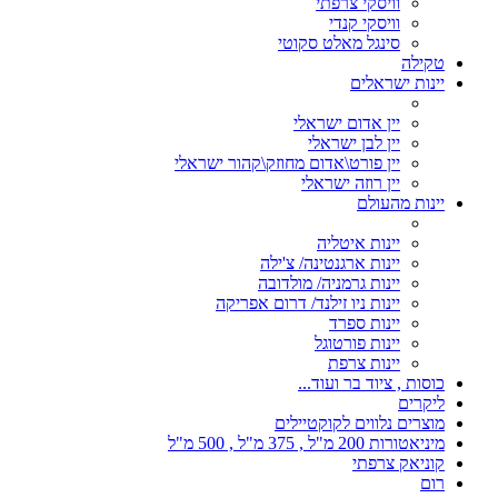
וויסקי צרפתי
וויסקי קנדי
סינגל מאלט סקוטי
טקילה
יינות ישראלים
יין אדום ישראלי
יין לבן ישראלי
יין פורט\אדום מחוזק\קהור ישראלי
יין רוזה ישראלי
יינות מהעולם
יינות איטליה
יינות ארגנטינה/ צ'ילה
יינות גרמניה/ מולדובה
יינות ניו זילנד/ דרום אפריקה
יינות ספרד
יינות פורטוגל
יינות צרפת
כוסות , ציוד בר ועוד...
ליקרים
מוצרים נלווים לקוקטיילים
מיניאטורות 200 מ"ל , 375 מ"ל , 500 מ"ל
קוניאק צרפתי
רום