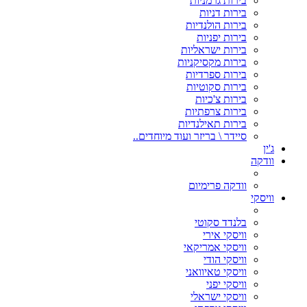
בירות גרמניות
בירות דניות
בירות הולנדיות
בירות יפניות
בירות ישראליות
בירות מקסיקניות
בירות ספרדיות
בירות סקוטיות
בירות צ'כיות
בירות צרפתיות
בירות תאילנדיות
סיידר \ בריזר ועוד מיוחדים..
ג'ין
וודקה
וודקה פרימיום
וויסקי
בלנדד סקוטי
וויסקי אירי
וויסקי אמריקאי
וויסקי הודי
וויסקי טאיוואני
וויסקי יפני
וויסקי ישראלי