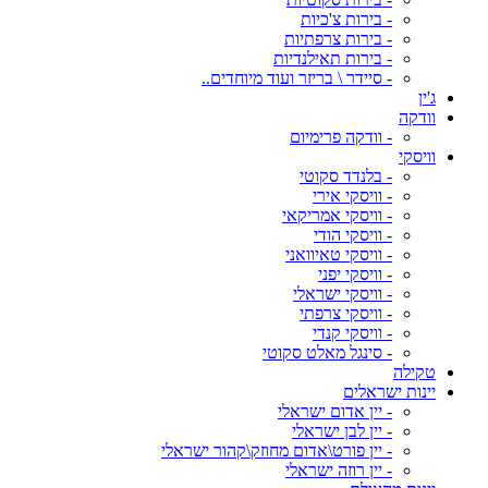
- בירות צ'כיות
- בירות צרפתיות
- בירות תאילנדיות
- סיידר \ בריזר ועוד מיוחדים..
ג'ין
וודקה
- וודקה פרימיום
וויסקי
- בלנדד סקוטי
- וויסקי אירי
- וויסקי אמריקאי
- וויסקי הודי
- וויסקי טאיוואני
- וויסקי יפני
- וויסקי ישראלי
- וויסקי צרפתי
- וויסקי קנדי
- סינגל מאלט סקוטי
טקילה
יינות ישראלים
- יין אדום ישראלי
- יין לבן ישראלי
- יין פורט\אדום מחוזק\קהור ישראלי
- יין רוזה ישראלי