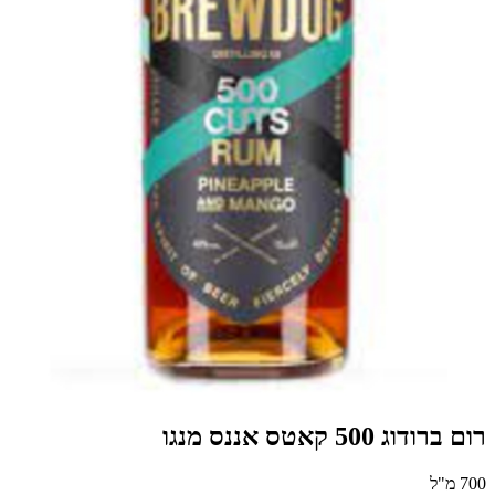
רום ברודוג 500 קאטס אננס מנגו
700 מ"ל