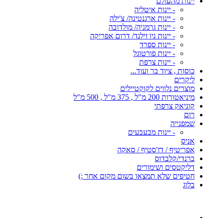
יינות מהעולם
- יינות איטליה
- יינות ארגנטינה/ צ'ילה
- יינות גרמניה/ מולדובה
- יינות ניו זילנד/ דרום אפריקה
- יינות ספרד
- יינות פורטוגל
- יינות צרפת
כוסות , ציוד בר ועוד...
ליקרים
מוצרים נלווים לקוקטיילים
מיניאטורות 200 מ"ל , 375 מ"ל , 500 מ"ל
קוניאק צרפתי
רום
שמפנייה
- יינות מבעבעים
אניס
אפריטיף / דז'סטיף / סאקה
ברנדי/קלבדוס
דליקטסים ושימורים
חטיפים שלא תמצאו בשום מקום אחר ;)
בלוג