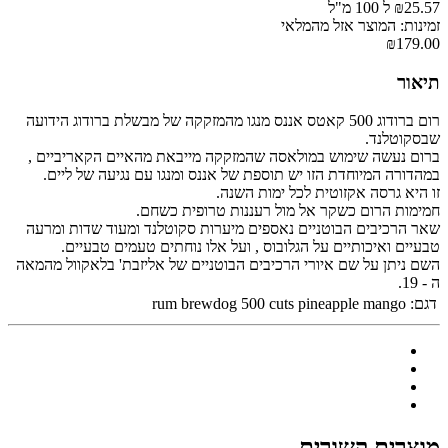
₪25.57 ל 100 מ"ל
זמינות: המוצר אזל מהמלאי
₪179.00
תיאור
רום ברודוג 500 קאטס אננס מנגו מהמזקקה של מבשלת ברודוג הידועה
שבסקוטלנד.
ברום נעשה שימוש במולאסה שהמזקקה מייבאת מהאיים הקאריביים ,
במהדורה המיוחדת הזו יש תוספת של אננס ומנגו עם נגיעה של ליים.
זו היא גרסה אקזוטית לכל ימות השנה.
חמימות הרום כשקר אל מול רעננות טרופית כשחם.
שאר הרכיבים הבוטניים נאספים מיערות סקוטלנד ומעוד שדות ומרעה
טבעיים ואיכותיים על הגלובוס , ועל אלו נוחתים טעמים טבעיים.
השם ניתן על שם איורי הרכיבים הבוטניים של אליזבת' בלאקוול מהמאה
ה - 19.
דגם:
rum brewdog 500 cuts pineapple mango
מוצרים קשורים