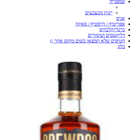
שמפנייה
יינות מבעבעים
אניס
אפריטיף / דז'סטיף / סאקה
ברנדי/קלבדוס
דליקטסים ושימורים
חטיפים שלא תמצאו בשום מקום אחר ;)
בלוג