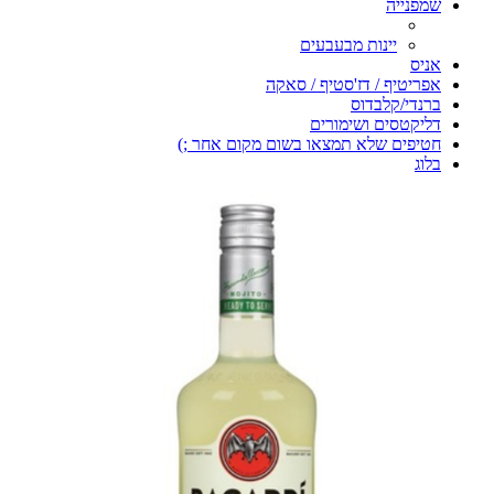
שמפנייה
יינות מבעבעים
אניס
אפריטיף / דז'סטיף / סאקה
ברנדי/קלבדוס
דליקטסים ושימורים
חטיפים שלא תמצאו בשום מקום אחר ;)
בלוג