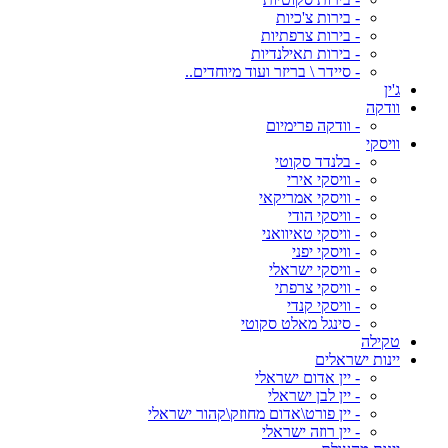
- בירות צ'כיות
- בירות צרפתיות
- בירות תאילנדיות
- סיידר \ בריזר ועוד מיוחדים..
ג'ין
וודקה
- וודקה פרימיום
וויסקי
- בלנדד סקוטי
- וויסקי אירי
- וויסקי אמריקאי
- וויסקי הודי
- וויסקי טאיוואני
- וויסקי יפני
- וויסקי ישראלי
- וויסקי צרפתי
- וויסקי קנדי
- סינגל מאלט סקוטי
טקילה
יינות ישראלים
- יין אדום ישראלי
- יין לבן ישראלי
- יין פורט\אדום מחוזק\קהור ישראלי
- יין רוזה ישראלי