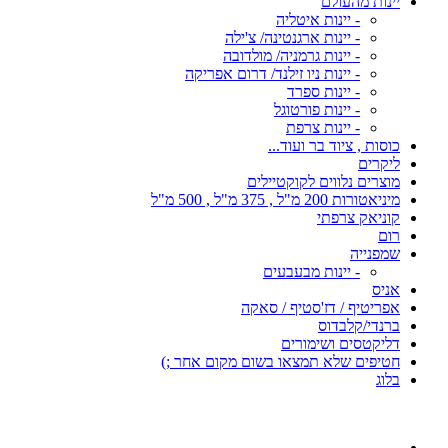
יינות מהעולם
- יינות איטליה
- יינות ארגנטינה/ צ'ילה
- יינות גרמניה/ מולדובה
- יינות ניו זילנד/ דרום אפריקה
- יינות ספרד
- יינות פורטוגל
- יינות צרפת
כוסות , ציוד בר ועוד...
ליקרים
מוצרים נלווים לקוקטיילים
מיניאטורות 200 מ"ל , 375 מ"ל , 500 מ"ל
קוניאק צרפתי
רום
שמפנייה
- יינות מבעבעים
אניס
אפריטיף / דז'סטיף / סאקה
ברנדי/קלבדוס
דליקטסים ושימורים
חטיפים שלא תמצאו בשום מקום אחר ;)
בלוג