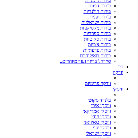
בירות גרמניות
בירות דניות
בירות הולנדיות
בירות יפניות
בירות ישראליות
בירות מקסיקניות
בירות ספרדיות
בירות סקוטיות
בירות צ'כיות
בירות צרפתיות
בירות תאילנדיות
סיידר \ בריזר ועוד מיוחדים..
ג'ין
וודקה
וודקה פרימיום
וויסקי
בלנדד סקוטי
וויסקי אירי
וויסקי אמריקאי
וויסקי הודי
וויסקי טאיוואני
וויסקי יפני
וויסקי ישראלי