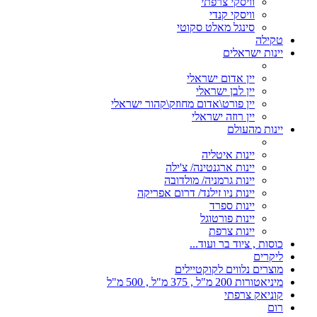
וויסקי צרפתי
וויסקי קנדי
סינגל מאלט סקוטי
טקילה
יינות ישראלים
יין אדום ישראלי
יין לבן ישראלי
יין פורט\אדום מחוזק\קהור ישראלי
יין רוזה ישראלי
יינות מהעולם
יינות איטליה
יינות ארגנטינה/ צ'ילה
יינות גרמניה/ מולדובה
יינות ניו זילנד/ דרום אפריקה
יינות ספרד
יינות פורטוגל
יינות צרפת
כוסות , ציוד בר ועוד...
ליקרים
מוצרים נלווים לקוקטיילים
מיניאטורות 200 מ"ל , 375 מ"ל , 500 מ"ל
קוניאק צרפתי
רום