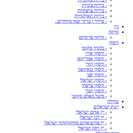
- בירות צ'כיות
- בירות צרפתיות
- בירות תאילנדיות
- סיידר \ בריזר ועוד מיוחדים..
ג'ין
וודקה
- וודקה פרימיום
וויסקי
- בלנדד סקוטי
- וויסקי אירי
- וויסקי אמריקאי
- וויסקי הודי
- וויסקי טאיוואני
- וויסקי יפני
- וויסקי ישראלי
- וויסקי צרפתי
- וויסקי קנדי
- סינגל מאלט סקוטי
טקילה
יינות ישראלים
- יין אדום ישראלי
- יין לבן ישראלי
- יין פורט\אדום מחוזק\קהור ישראלי
- יין רוזה ישראלי