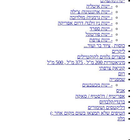
יינות מהעולם
- יינות איטליה
- יינות ארגנטינה/ צ'ילה
- יינות גרמניה/ מולדובה
- יינות ניו זילנד/ דרום אפריקה
- יינות ספרד
- יינות פורטוגל
- יינות צרפת
כוסות , ציוד בר ועוד...
ליקרים
מוצרים נלווים לקוקטיילים
מיניאטורות 200 מ"ל , 375 מ"ל , 500 מ"ל
קוניאק צרפתי
רום
שמפנייה
- יינות מבעבעים
אניס
אפריטיף / דז'סטיף / סאקה
ברנדי/קלבדוס
דליקטסים ושימורים
חטיפים שלא תמצאו בשום מקום אחר ;)
בלוג