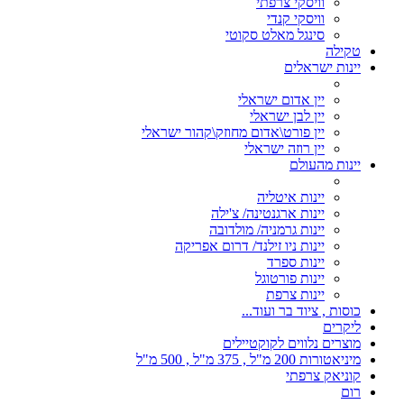
וויסקי צרפתי
וויסקי קנדי
סינגל מאלט סקוטי
טקילה
יינות ישראלים
יין אדום ישראלי
יין לבן ישראלי
יין פורט\אדום מחוזק\קהור ישראלי
יין רוזה ישראלי
יינות מהעולם
יינות איטליה
יינות ארגנטינה/ צ'ילה
יינות גרמניה/ מולדובה
יינות ניו זילנד/ דרום אפריקה
יינות ספרד
יינות פורטוגל
יינות צרפת
כוסות , ציוד בר ועוד...
ליקרים
מוצרים נלווים לקוקטיילים
מיניאטורות 200 מ"ל , 375 מ"ל , 500 מ"ל
קוניאק צרפתי
רום