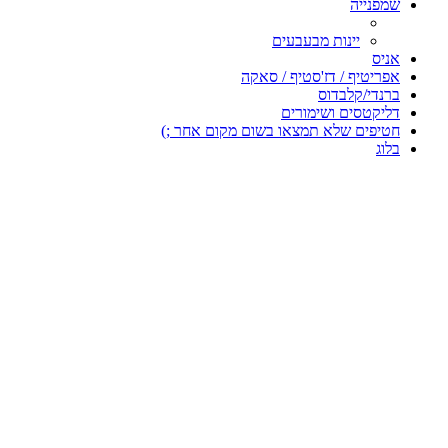
שמפנייה
יינות מבעבעים
אניס
אפריטיף / דז'סטיף / סאקה
ברנדי/קלבדוס
דליקטסים ושימורים
חטיפים שלא תמצאו בשום מקום אחר ;)
בלוג