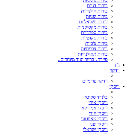
בירות גרמניות
בירות דניות
בירות הולנדיות
בירות יפניות
בירות ישראליות
בירות מקסיקניות
בירות ספרדיות
בירות סקוטיות
בירות צ'כיות
בירות צרפתיות
בירות תאילנדיות
סיידר \ בריזר ועוד מיוחדים..
ג'ין
וודקה
וודקה פרימיום
וויסקי
בלנדד סקוטי
וויסקי אירי
וויסקי אמריקאי
וויסקי הודי
וויסקי טאיוואני
וויסקי יפני
וויסקי ישראלי