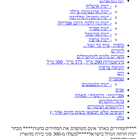
יינות מהעולם
- יינות איטליה
- יינות ארגנטינה/ צ'ילה
- יינות גרמניה/ מולדובה
- יינות ניו זילנד/ דרום אפריקה
- יינות ספרד
- יינות פורטוגל
- יינות צרפת
כוסות , ציוד בר ועוד...
ליקרים
מוצרים נלווים לקוקטיילים
מיניאטורות 200 מ"ל , 375 מ"ל , 500 מ"ל
קוניאק צרפתי
רום
שמפנייה
- יינות מבעבעים
אניס
אפריטיף / דז'סטיף / סאקה
ברנדי/קלבדוס
דליקטסים ושימורים
חטיפים שלא תמצאו בשום מקום אחר ;)
בלוג
****המחירים באתר אינם משקפים את המחירים בחנות**** מבחר
יינות הרוזה הגדול בישראל****למעלה מ-300 סוגי בירה מהארץ