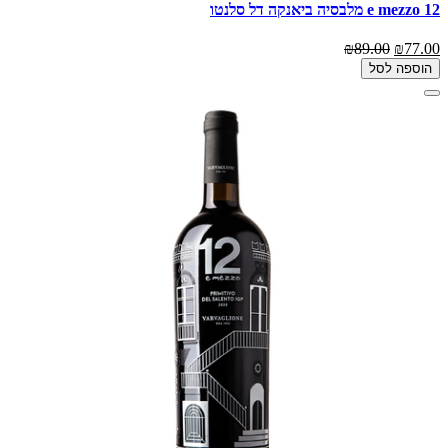
12 e mezzo מלבסיה ביאנקה דל סלנטו
₪89.00
₪77.00
הוספה לסל