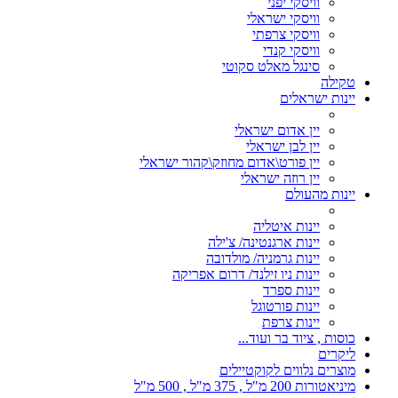
וויסקי יפני
וויסקי ישראלי
וויסקי צרפתי
וויסקי קנדי
סינגל מאלט סקוטי
טקילה
יינות ישראלים
יין אדום ישראלי
יין לבן ישראלי
יין פורט\אדום מחוזק\קהור ישראלי
יין רוזה ישראלי
יינות מהעולם
יינות איטליה
יינות ארגנטינה/ צ'ילה
יינות גרמניה/ מולדובה
יינות ניו זילנד/ דרום אפריקה
יינות ספרד
יינות פורטוגל
יינות צרפת
כוסות , ציוד בר ועוד...
ליקרים
מוצרים נלווים לקוקטיילים
מיניאטורות 200 מ"ל , 375 מ"ל , 500 מ"ל