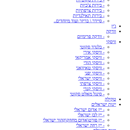
- בירות צ'כיות
- בירות צרפתיות
- בירות תאילנדיות
- סיידר \ בריזר ועוד מיוחדים..
ג'ין
וודקה
- וודקה פרימיום
וויסקי
- בלנדד סקוטי
- וויסקי אירי
- וויסקי אמריקאי
- וויסקי הודי
- וויסקי טאיוואני
- וויסקי יפני
- וויסקי ישראלי
- וויסקי צרפתי
- וויסקי קנדי
- סינגל מאלט סקוטי
טקילה
יינות ישראלים
- יין אדום ישראלי
- יין לבן ישראלי
- יין פורט\אדום מחוזק\קהור ישראלי
- יין רוזה ישראלי