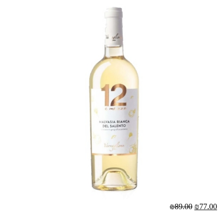
₪89.00
₪77.00