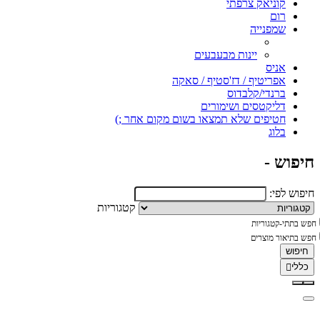
קוניאק צרפתי
רום
שמפנייה
יינות מבעבעים
אניס
אפריטיף / דז'סטיף / סאקה
ברנדי/קלבדוס
דליקטסים ושימורים
חטיפים שלא תמצאו בשום מקום אחר ;)
בלוג
חיפוש -
חיפוש לפי:
קטגוריות
חפש בתתי-קטגוריות
חפש בתיאור מוצרים
כללי